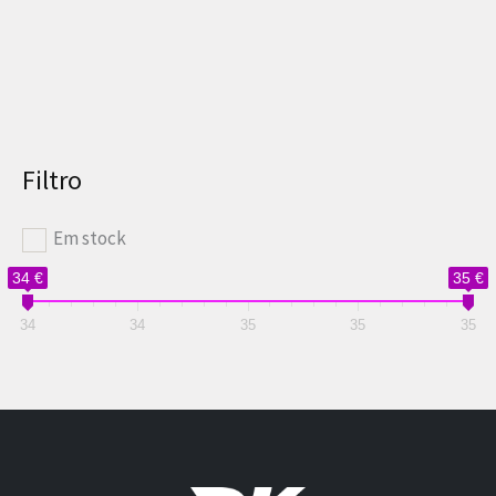
49,90 €.
34,90 €.
Filtro
Em stock
34 €
35 €
34
34
35
35
35