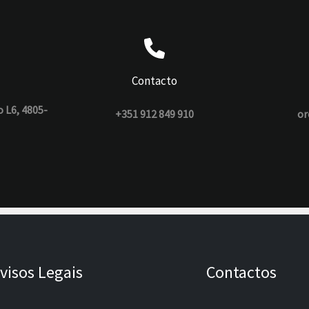
Contacto
o L6, 4805-
+351 912 849 910
or
visos Legais
Contactos