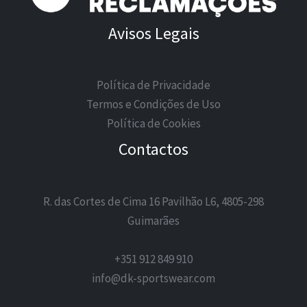
Avisos Legais
Política de Privacidade
Termos e Condições de Uso
Política de Cookies
Contactos
R. das Cortes de Cima 16 Pavilhão L6, 4805-298
Guimarães
+351 912 849 910
info@dk-sportswear.com