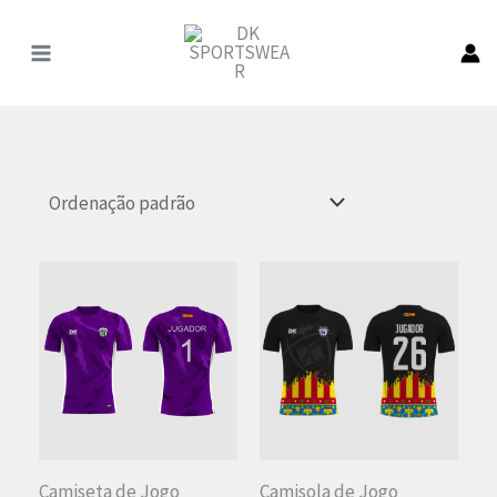
Pular
para
o
conteúdo
Camiseta de Jogo
Camisola de Jogo