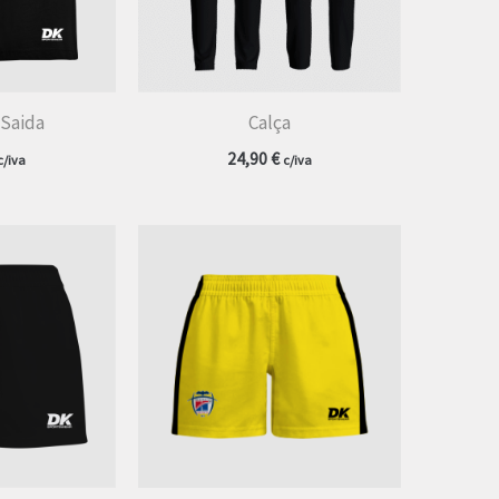
Saida
Calça
24,90
€
c/iva
c/iva