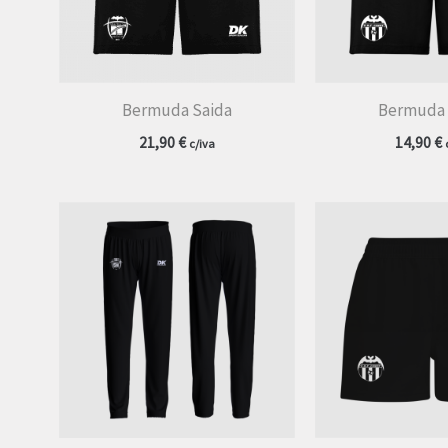
Bermuda Saida
Bermuda 
21,90
€
14,90
€
c/iva