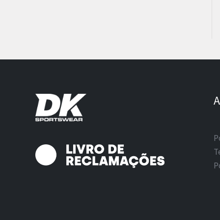
A
P
T
P