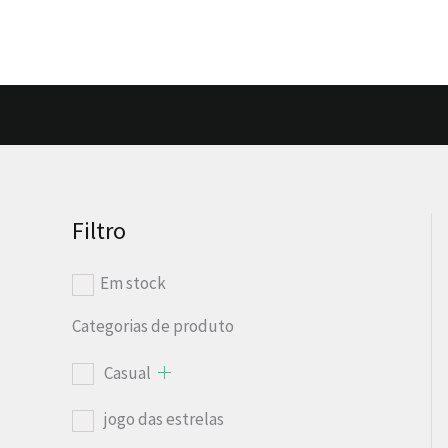
Pular
para
o
conteúdo
Filtro
Em stock
Categorias de produto
Casual
jogo das estrelas