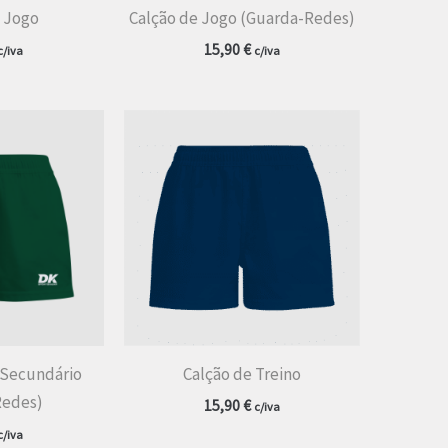
e Jogo
Calção de Jogo (Guarda-Redes)
15,90
€
c/iva
c/iva
 Secundário
Calção de Treino
Redes)
15,90
€
c/iva
c/iva