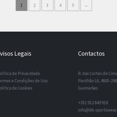
1
2
3
4
5
→
visos Legais
Contactos
olítica de Privacidade
R. das Cortes de Cima
ermos e Condições de Uso
Pavilhão L6, 4805-298
olítica de Cookies
Guimarães
+351 912 849 910
info@dk-sportswear