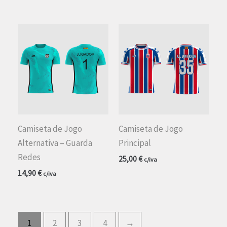
Camiseta de Jogo
Camiseta de Jogo
Alternativa – Guarda
Principal
Redes
25,00
€
c/iva
14,90
€
c/iva
1
2
3
4
→