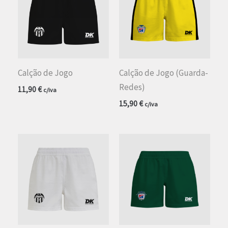
Calção de Jogo
Calção de Jogo (Guarda-
Redes)
11,90
€
c/iva
15,90
€
c/iva