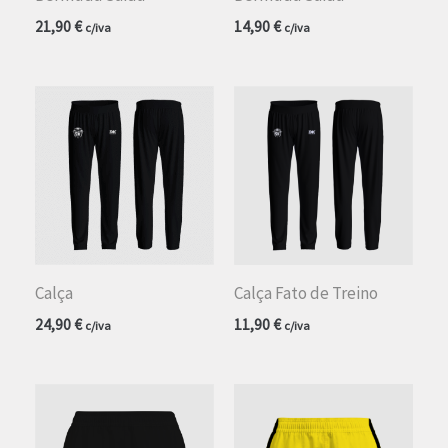
21,90
€
14,90
€
c/iva
c/iva
Calça
Calça Fato de Treino
24,90
€
11,90
€
c/iva
c/iva