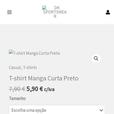
Pular
para
o
conteúdo
Casual
,
T-shirts
T-shirt Manga Curta Preto
O
O
7,90
€
5,90
€
c/iva
preço
preço
Tamanho
original
atual
era:
é: