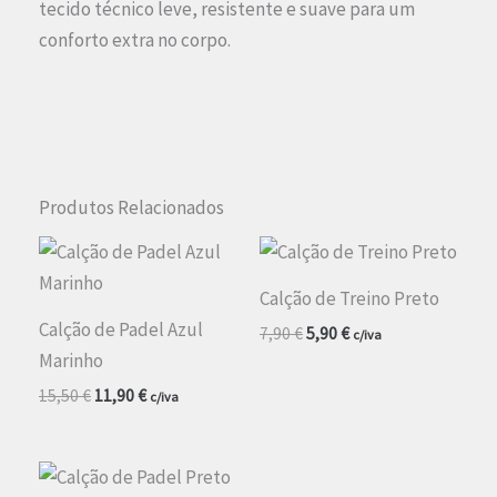
tecido técnico leve, resistente e suave para um
conforto extra no corpo.
Produtos Relacionados
Calção de Treino Preto
Calção de Padel Azul
O
O
7,90
€
5,90
€
c/iva
preço
preço
Marinho
original
atual
O
O
15,50
€
11,90
€
era:
é:
c/iva
preço
preço
7,90 €.
5,90 €.
original
atual
era:
é:
15,50 €.
11,90 €.