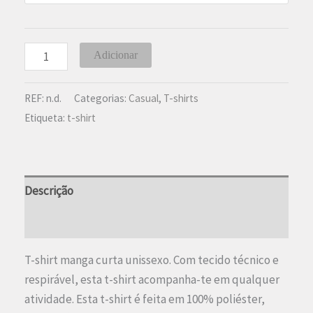
7,90 €.
5,90 €.
Quantidade
Adicionar
de
T-
REF:
n.d.
Categorias:
Casual
,
T-shirts
shirt
Etiqueta:
t-shirt
Manga
Curta
Preto
Descrição
Informação adicional
T-shirt manga curta unissexo. Com tecido técnico e
respirável, esta t-shirt acompanha-te em qualquer
atividade. Esta t-shirt é feita em 100% poliéster,