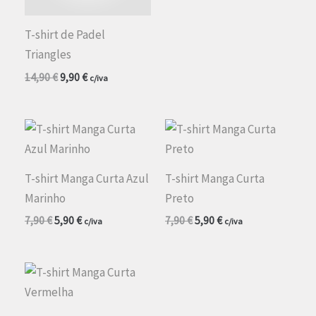
era:
é:
7,90 €.
5,90 €.
T-shirt de Padel
Triangles
O
O
14,90
€
9,90
€
c/iva
preço
preço
original
atual
era:
é:
14,90 €.
9,90 €.
T-shirt Manga Curta Azul
T-shirt Manga Curta
Marinho
Preto
O
O
O
O
7,90
€
5,90
€
7,90
€
5,90
€
c/iva
c/iva
preço
preço
preço
preço
original
atual
original
atual
era:
é:
era:
é:
7,90 €.
5,90 €.
7,90 €.
5,90 €.