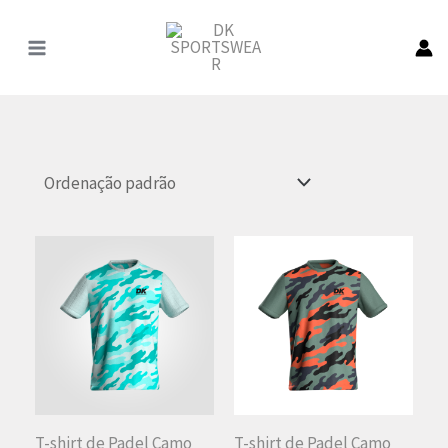
Pular
para
o
conteúdo
T-shirt de Padel Camo
T-shirt de Padel Camo