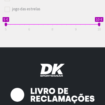
jogo das estrelas
5 €
10 €
5
6
8
9
10