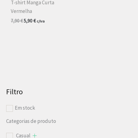
T-shirt Manga Curta
Vermelha
O
O
7,90
€
5,90
€
c/iva
preço
preço
original
atual
era:
é:
7,90 €.
5,90 €.
Filtro
Em stock
Categorias de produto
Casual