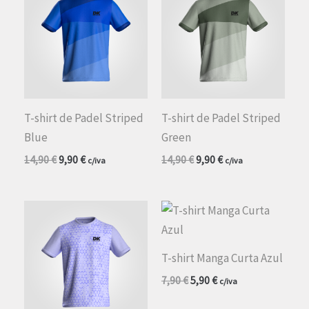
T-shirt de Padel Striped
T-shirt de Padel Striped
Blue
Green
O
O
O
O
14,90
€
9,90
€
14,90
€
9,90
€
c/iva
c/iva
preço
preço
preço
preço
original
atual
original
atual
era:
é:
era:
é:
14,90 €.
9,90 €.
14,90 €.
9,90 €.
T-shirt Manga Curta Azul
O
O
7,90
€
5,90
€
c/iva
preço
preço
original
atual