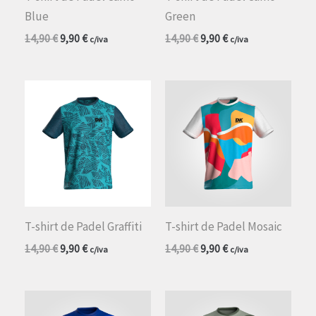
Blue
Green
O
O
O
O
14,90
€
9,90
€
14,90
€
9,90
€
c/iva
c/iva
preço
preço
preço
preço
original
atual
original
atual
era:
é:
era:
é:
14,90 €.
9,90 €.
14,90 €.
9,90 €.
T-shirt de Padel Graffiti
T-shirt de Padel Mosaic
O
O
O
O
14,90
€
9,90
€
14,90
€
9,90
€
c/iva
c/iva
preço
preço
preço
preço
original
atual
original
atual
era:
é:
era:
é:
14,90 €.
9,90 €.
14,90 €.
9,90 €.