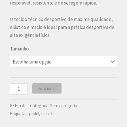
era:
é:
respirável, resistente e de secagem rápida.
14,90 €.
9,90 €.
O tecido técnico desportivo de máxima qualidade,
elástico e macio é ideal para a prática desportiva de
alta exigência física.
Tamanho
Quantidade
Adicionar
de
T-
REF:
n.d.
Categoria:
Sem categoria
shirt
Etiquetas:
padel
,
t-shirt
de
Padel