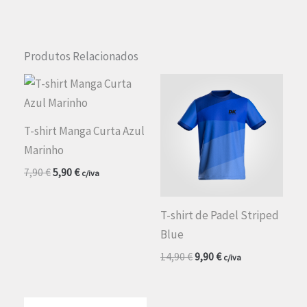
Produtos Relacionados
T-shirt Manga Curta Azul
Marinho
O
O
7,90
€
5,90
€
c/iva
preço
preço
original
atual
era:
é:
T-shirt de Padel Striped
7,90 €.
5,90 €.
Blue
O
O
14,90
€
9,90
€
c/iva
preço
preço
original
atual
era:
é: