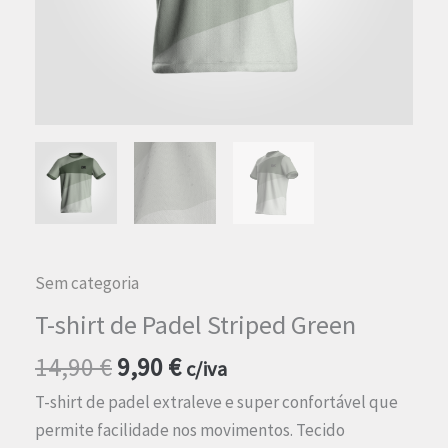
Sem categoria
T-shirt de Padel Striped Green
O
O
14,90
€
9,90
€
c/iva
preço
preço
T-shirt de padel extraleve e super confortável que
original
atual
permite facilidade nos movimentos. Tecido